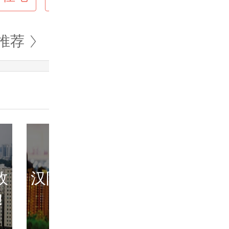
推荐
政
汉阳楼市迎来高光
武汉新
！
时刻 千人...
键，推