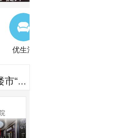
优生活
海外·旅居
产业
“...
光谷启动更新 将打造沉浸公园等3...
院