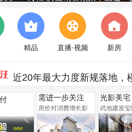
精品
直播·视频
新房
近20年最大力度新规落地，楼市
需进一步关注
光影美宅
付
房价对消费增长影
武地建发玺
响