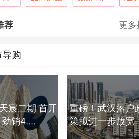
推荐
更多
市导购
天宸二期 首开
重磅！武汉落户
劲销4....
策拟进一步放宽