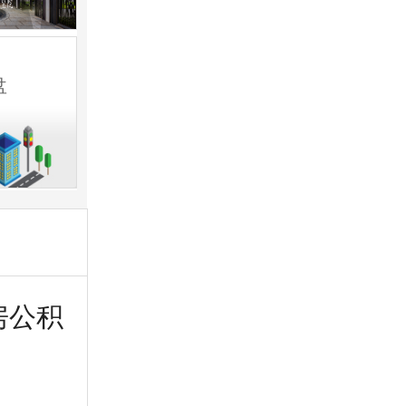
盘
房公积