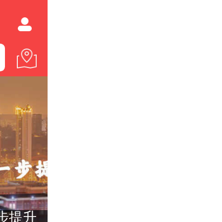
新城新程——凤凰网城市更新《明日之城》第六季启幕
7个月卖了1.8万亿 房企