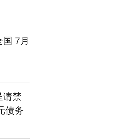
国 7月
呈请禁
亿元债务