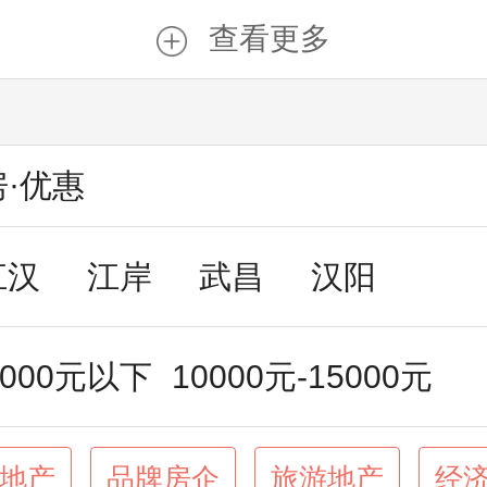
查看更多
房·优惠
江汉
江岸
武昌
汉阳
东湖高新
0000元以下
10000元-15000元
5000元-20000元
20000元-25000
地产
品牌房企
旅游地产
经